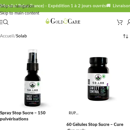
(Mondial Relay France) - Expédition 1 à 2 jours ouvrés
🚚 Livraison
Skip to navigation
Skip to main content
Accueil
/
Solab
Spray Stop Sucre – 150
RUPTURE
pulvérisations
60 Gélules Stop Sucre – Cure