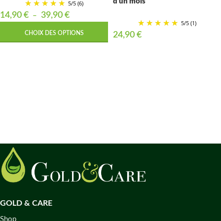
d’un mois
5
/
5
(6)
14,90
€
39,90
€
–
5
/
5
(1)
CHOIX DES OPTIONS
24,90
€
GOLD & CARE
Shop