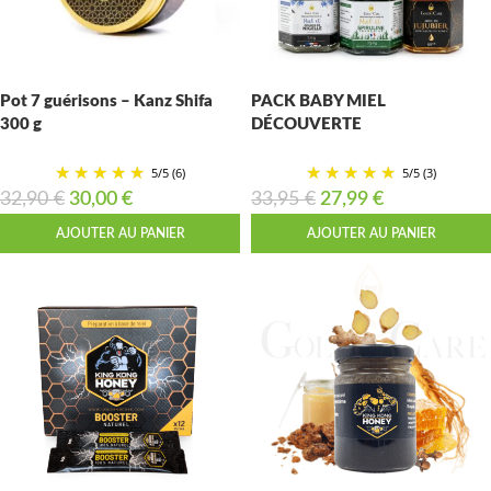
Pot 7 guérisons – Kanz Shifa
PACK BABY MIEL
300 g
DÉCOUVERTE
5
/
5
(6)
5
/
5
(3)
32,90
€
30,00
€
33,95
€
27,99
€
AJOUTER AU PANIER
AJOUTER AU PANIER