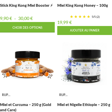
Stick King Kong Miel Booster ⚡
Miel King Kong Honey – 100g
5
/
5
(2)
9,90
€
30,00
€
–
19,99
€
CHOIX DES OPTIONS
AJOUTER AU PANIER
RUPTURE
RUPTURE
Miel et Curcuma – 250 g (Gold
Miel et Nigelle Ethiopie – 250 g
and Care)