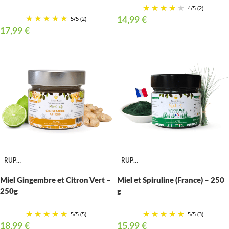
4
/
5
(2)
5
/
5
(2)
14,99
€
17,99
€
RUPTURE
RUPTURE
Miel Gingembre et Citron Vert –
Miel et Spiruline (France) – 250
250g
g
5
/
5
(5)
5
/
5
(3)
18,99
€
15,99
€