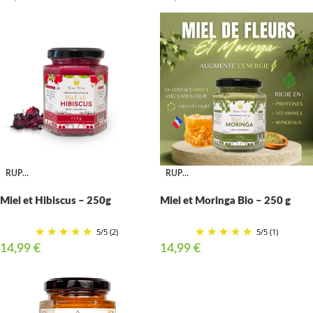
RUPTURE
RUPTURE
Miel et Hibiscus – 250g
Miel et Moringa Bio – 250 g
5
/
5
(2)
5
/
5
(1)
14,99
€
14,99
€