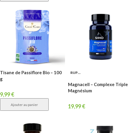
Tisane de Passiflore Bio – 100
RUPTURE
g
Magnacell – Complexe Triple
Magnésium
9,99
€
Ajouter au panier
19,99
€