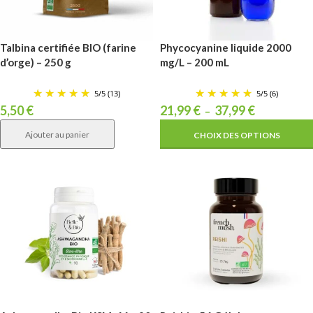
Talbina certifiée BIO (farine
Phycocyanine liquide 2000
d’orge) – 250 g
mg/L – 200 mL
5
/
5
(13)
5
/
5
(6)
5,50
€
21,99
€
37,99
€
–
Ajouter au panier
CHOIX DES OPTIONS