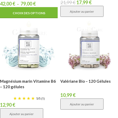
21,99
€
17,99
€
42,00
€
79,00
€
–
Ajouter au panier
CHOIX DES OPTIONS
Magnésium marin Vitamine B6
Valériane Bio – 120 Gélules
– 120 gélules
10,99
€
5
/
5
(1)
12,90
€
Ajouter au panier
Ajouter au panier