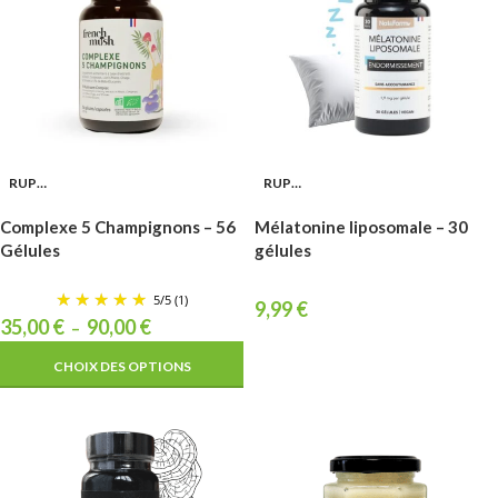
RUPTURE
RUPTURE
Complexe 5 Champignons – 56
Mélatonine liposomale – 30
Gélules
gélules
5
/
5
(1)
9,99
€
35,00
€
90,00
€
–
CHOIX DES OPTIONS