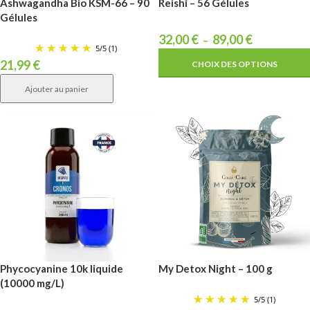
Ashwagandha Bio KSM-66 – 90
Reishi – 56 Gélules
Gélules
32,00
€
89,00
€
–
5
/
5
(1)
21,99
€
CHOIX DES OPTIONS
Ajouter au panier
Phycocyanine 10k liquide
My Detox Night – 100 g
(10000 mg/L)
5
/
5
(1)