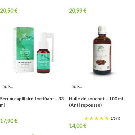
20,50
€
20,99
€
RUPTURE
RUPTURE
Sérum capillaire fortifiant – 33
Huile de souchet – 100 mL
ml
(Anti repousse)
5
/
5
(1)
17,90
€
14,00
€