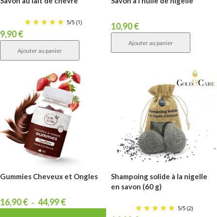
Savon au lait de chèvre
Savon à l’huile de nigelle
5
/
5
(1)
10,90
€
9,90
€
Ajouter au panier
Ajouter au panier
Gummies Cheveux et Ongles
Shampoing solide à la nigelle
en savon (60 g)
16,90
€
44,99
€
–
5
/
5
(2)