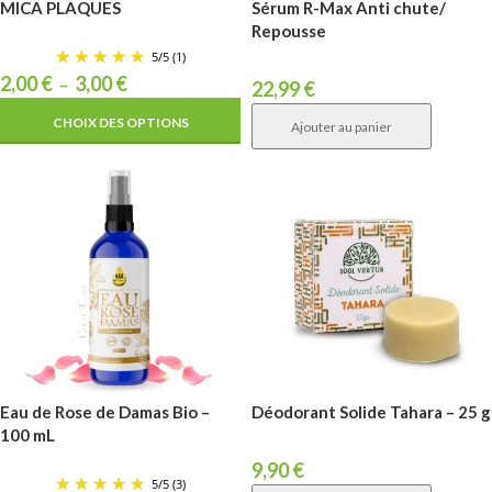
MICA PLAQUES
Sérum R-Max Anti chute/
Repousse
5
/
5
(1)
2,00
€
3,00
€
–
22,99
€
CHOIX DES OPTIONS
Ajouter au panier
Eau de Rose de Damas Bio –
Déodorant Solide Tahara – 25 g
100 mL
9,90
€
5
/
5
(3)