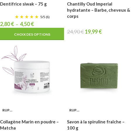
Dentifrice siwak – 75 g
Chantilly Oud Imperial
hydratante – Barbe, cheveux &
corps
5
/
5
(6)
2,80
€
4,50
€
–
24,90
€
19,99
€
CHOIX DES OPTIONS
RUPTURE
RUPTURE
Collagène Marin en poudre –
Savon à la spiruline fraîche –
Matcha
100 g