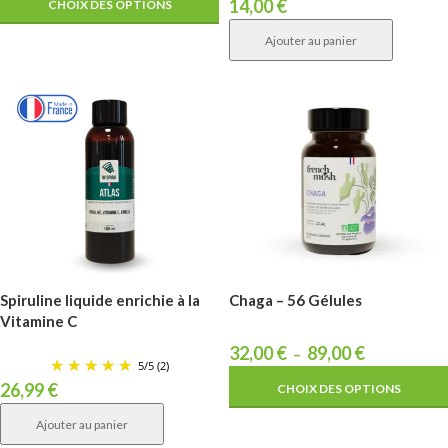
14,00
€
CHOIX DES OPTIONS
Ajouter au panier
Spiruline liquide enrichie à la
Chaga – 56 Gélules
Vitamine C
32,00
€
89,00
€
–
5
/
5
(2)
26,99
€
CHOIX DES OPTIONS
Ajouter au panier