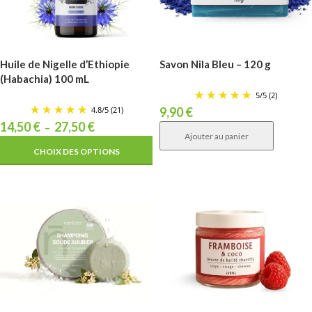
Huile de Nigelle d’Ethiopie
Savon Nila Bleu – 120 g
(Habachia) 100 mL
5
/
5
(2)
4.8
/
5
(21)
9,90
€
14,50
€
27,50
€
–
Ajouter au panier
CHOIX DES OPTIONS