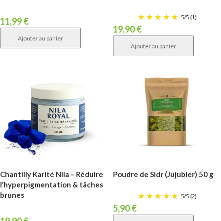
5
/
5
(1)
11,99
€
19,90
€
Ajouter au panier
Ajouter au panier
Chantilly Karité Nila – Réduire
Poudre de Sidr (Jujubier) 50 g
l’hyperpigmentation & tâches
brunes
5
/
5
(2)
5,90
€