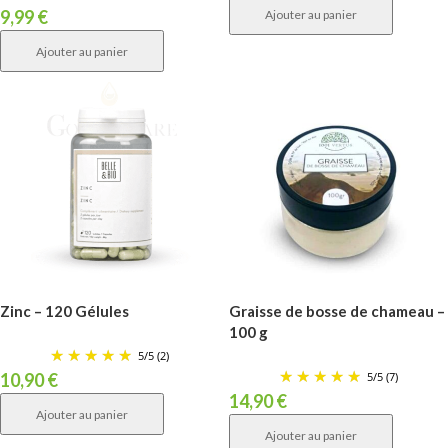
9,99
€
Ajouter au panier
Ajouter au panier
Zinc – 120 Gélules
Graisse de bosse de chameau –
100 g
5
/
5
(2)
5
/
5
(7)
10,90
€
14,90
€
Ajouter au panier
Ajouter au panier