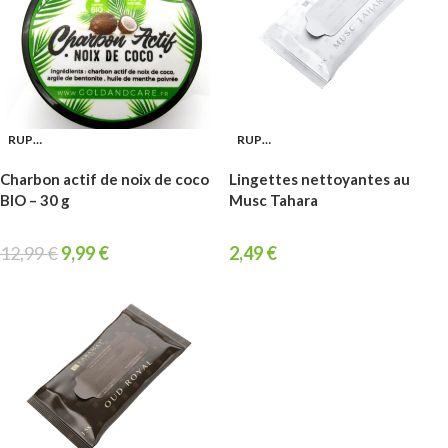
RUPTURE
RUPTURE
Charbon actif de noix de coco
Lingettes nettoyantes au
BIO – 30 g
Musc Tahara
12,99
€
9,99
€
2,49
€