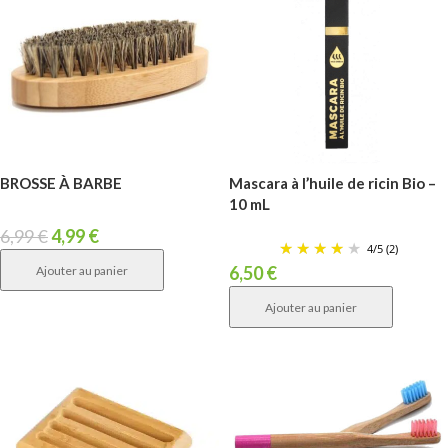
BROSSE À BARBE
Mascara à l’huile de ricin Bio –
10 mL
6,99
€
4,99
€
4
/
5
(2)
6,50
€
Ajouter au panier
Ajouter au panier