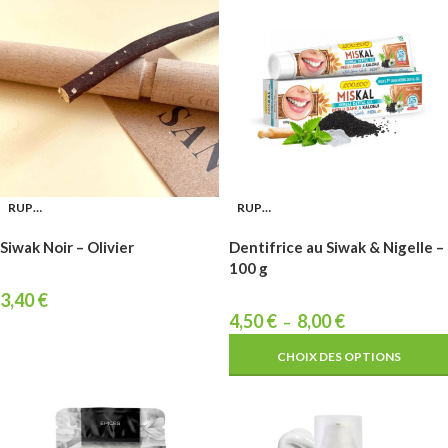
RUPTURE
RUPTURE
Siwak Noir – Olivier
Dentifrice au Siwak & Nigelle –
100 g
3,40
€
4,50
€
8,00
€
–
CHOIX DES OPTIONS