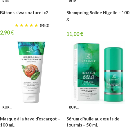
RUPTURE
RUPTURE
Bâtons siwak naturel x2
Shampoing Solide Nigelle – 100
g
5
/
5
(2)
2,90
€
11,00
€
RUPTURE
RUPTURE
Masque à la bave d’escargot –
Sérum d’huile aux œufs de
100 mL
fourmis – 50 mL