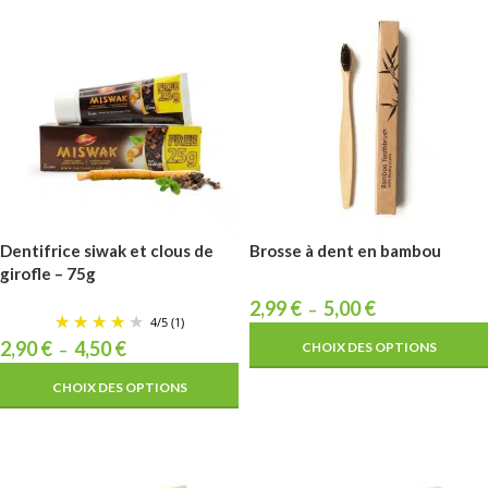
Dentifrice siwak et clous de
Brosse à dent en bambou
girofle – 75g
2,99
€
5,00
€
–
4
/
5
(1)
2,90
€
4,50
€
CHOIX DES OPTIONS
–
CHOIX DES OPTIONS