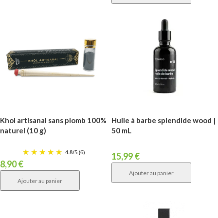
Khol artisanal sans plomb 100%
Huile à barbe splendide wood |
naturel (10 g)
50 mL
4.8
/
5
(6)
15,99
€
8,90
€
Ajouter au panier
Ajouter au panier