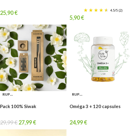
4.5
/
5
(2)
25,90
€
5,90
€
RUPTURE
RUPTURE
Pack 100% Siwak
Oméga 3 + 120 capsules
29,99
€
27,99
€
24,99
€