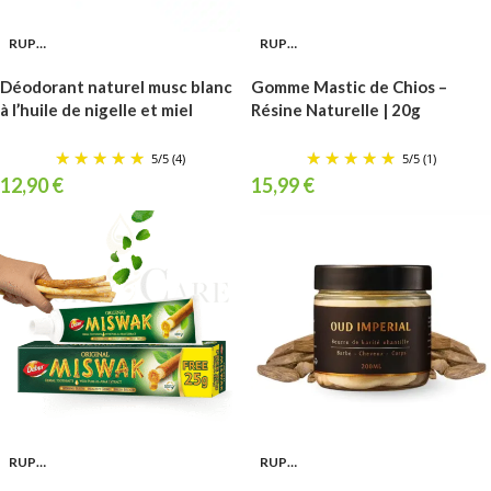
RUPTURE
RUPTURE
Déodorant naturel musc blanc
Gomme Mastic de Chios –
à l’huile de nigelle et miel
Résine Naturelle | 20g
5
/
5
(4)
5
/
5
(1)
12,90
€
15,99
€
RUPTURE
RUPTURE