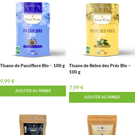
Tisane de Passiflore Bio – 100 g
Tisane de Reine des Prés Bio –
100 g
9,99
€
7,99
€
AJOUTER AU PANIER
AJOUTER AU PANIER