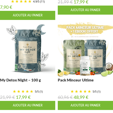
4.9
/
5
(11)
21,99
€
17,99
€
7,90
€
AJOUTER AU PANIER
AJOUTER AU PANIER
My Detox Night – 100 g
Pack Minceur Ultime
5
/
5
(1)
5
/
5
(1)
21,99
€
17,99
€
60,96
€
48,99
€
AJOUTER AU PANIER
AJOUTER AU PANIER