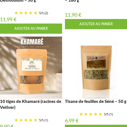
Desmodium – 50 g
– 180 g
5
/
5
(2)
11,90
€
11,99
€
AJOUTER AU PANIER
AJOUTER AU PANIER
10 tiges de Khamaré (racines de
Tisane de feuilles de Séné – 50 g
Vetiver)
5
/
5
(1)
5
/
5
(1)
6,99
€