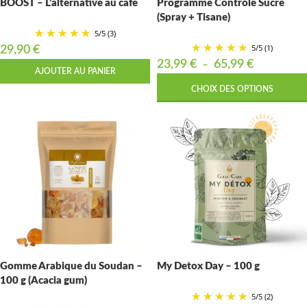
BOOST – L’alternative au café
Programme Contrôle Sucre
(Spray + Tisane)
5
/
5
(3)
5
/
5
(1)
29,90
€
23,99
€
65,99
€
–
AJOUTER AU PANIER
CHOIX DES OPTIONS
Gomme Arabique du Soudan –
My Detox Day – 100 g
100 g (Acacia gum)
5
/
5
(2)