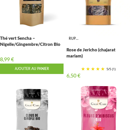
Thé vert Sencha –
RUPTURE
Nigelle/Gingembre/Citron Bio
Rose de Jericho (chajarat
mariam)
8,99
€
5
/
5
(1)
AJOUTER AU PANIER
6,50
€