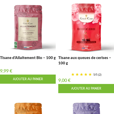
Tisane d’Allaitement Bio – 100 g
Tisane aux queues de cerises –
100 g
9,99
€
5
/
5
(2)
AJOUTER AU PANIER
9,00
€
AJOUTER AU PANIER