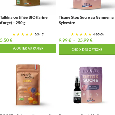
Talbina certifiée BIO (farine
Tisane Stop Sucre au Gymnema
d’orge) – 250 g
Sylvestre
5
/
5
(13)
4.8
/
5
(5)
5,50
€
9,99
€
25,99
€
–
AJOUTER AU PANIER
CHOIX DES OPTIONS