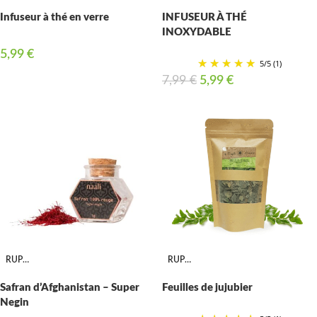
Infuseur à thé en verre
INFUSEUR À THÉ
INOXYDABLE
5,99
€
5
/
5
(1)
7,99
€
5,99
€
RUPTURE
RUPTURE
Safran d’Afghanistan – Super
Feuilles de jujubier
Negin