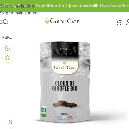
l Relay France) - Expédition 1 à 2 jours ouvrés
🚚 Livraison offert
Skip to navigation
Skip to main content
RUPTURE
Click to enlarge