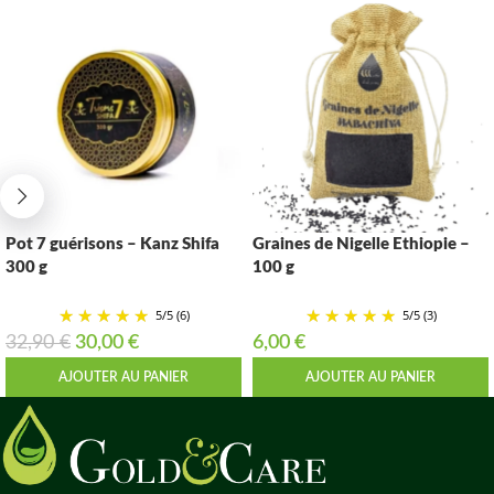
Pot 7 guérisons – Kanz Shifa
Graines de Nigelle Ethiopie –
300 g
100 g
5
/
5
(6)
5
/
5
(3)
32,90
€
30,00
€
6,00
€
AJOUTER AU PANIER
AJOUTER AU PANIER