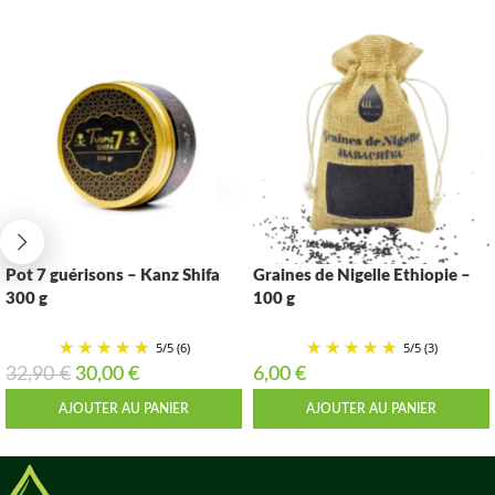
Pot 7 guérisons – Kanz Shifa
Graines de Nigelle Ethiopie –
300 g
100 g
5
/
5
(6)
5
/
5
(3)
32,90
€
30,00
€
6,00
€
AJOUTER AU PANIER
AJOUTER AU PANIER