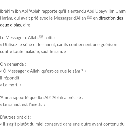
Ibrâhîm ibn Abî ‘Ablah rapporte qu’il a entendu Abû Ubayy ibn Umm
Harâm, qui avait prié avec le Messager d’Allah ﷺ en
direction des
deux qiblas
, dire :
Le Messager d’Allah ﷺ a dit :
« Utilisez le séné et le sannût, car ils contiennent une guérison
contre toute maladie, sauf le sâm. »
On demanda :
« Ô Messager d’Allah, qu’est-ce que le sâm ? »
Il répondit :
« La mort. »
‘Amr a rapporté que Ibn Abî ‘Ablah a précisé :
« Le sannût est l’aneth. »
D’autres ont dit :
« Il s’agit plutôt du miel conservé dans une outre ayant contenu du