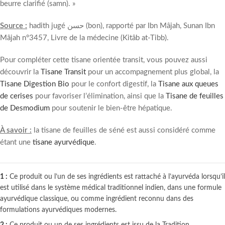
beurre clarifié (samn). »
Source :
hadith jugé حسن (bon), rapporté par Ibn Mâjah, Sunan Ibn
Mâjah n°3457, Livre de la médecine (Kitâb at-Tibb).
Pour compléter cette tisane orientée transit, vous pouvez aussi
découvrir la
Tisane Transit
pour un accompagnement plus global, la
Tisane Digestion Bio
pour le confort digestif, la
Tisane aux queues
de cerises
pour favoriser l’élimination, ainsi que la
Tisane de feuilles
de Desmodium
pour soutenir le bien-être hépatique.
À savoir :
la tisane de feuilles de séné est aussi considéré comme
étant une
tisane ayurvédique
.
1 :
Ce produit ou l’un de ses ingrédients est rattaché à l’ayurvéda lorsqu’il
est utilisé dans le système médical traditionnel indien, dans une formule
ayurvédique classique, ou comme ingrédient reconnu dans des
formulations ayurvédiques modernes.
2 :
Ce produit ou un de ses ingrédients est issu de la Tradition