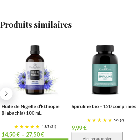
Produits similaires
Huile de Nigelle d’Ethiopie
Spiruline bio – 120 comprimés
(Habachia) 100 mL
5
/
5
(2)
4.8
/
5
(21)
9,99
€
14,50
€
27,50
€
–
Ajouter au panier