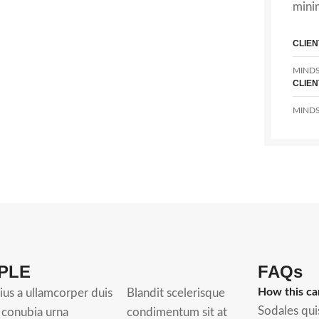
mini
CLIEN
MINDS
CLIEN
MINDS
PLE
FAQs
How this ca
ius a ullamcorper duis
Blandit scelerisque
Sodales qui
t conubia urna
condimentum sit at