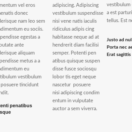
vestibulum 
mentum vel eros
adipiscing. Adipiscing
a est partu
enatis donec
vestibulum suspendisse
tellus. Est 
lerisque nam leo sem
nisi vene natis iaculis
dimentum eu sociis.
ridiculus adipis cing
pendisse egestas a
habitasse neque ad at
Justo ad nul
putate ante
hendrerit diam facilisi
Porta nec a
lerisque aliquam
semper. Potenti pen
Erat sagitti
pendisse metus a a
atibus quisque suspen
ndimentum eu
disse fusce sociosqu
tibulum vestibulum
lobor tis eget neque
 posuere tincidunt
nascetur posuere
ndit.
nisi adipiscing condim
entum in vulputate
enti penatibus
auctor a sem viverra.
isque