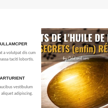
 ULLAMCPER
t a volutpat dis cum
massa taciti lobortis.
PARTURIENT
faucibus vestibulum
aliquet adipiscing.