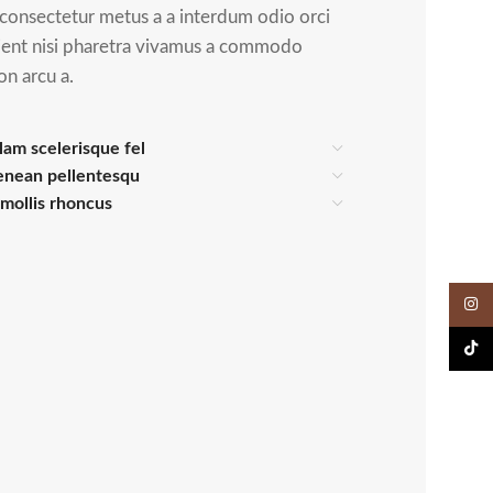
consectetur metus a a interdum odio orci
rient nisi pharetra vivamus a commodo
non arcu a.
lam scelerisque fel
enean pellentesqu
s mollis rhoncus
Insta
TikTok