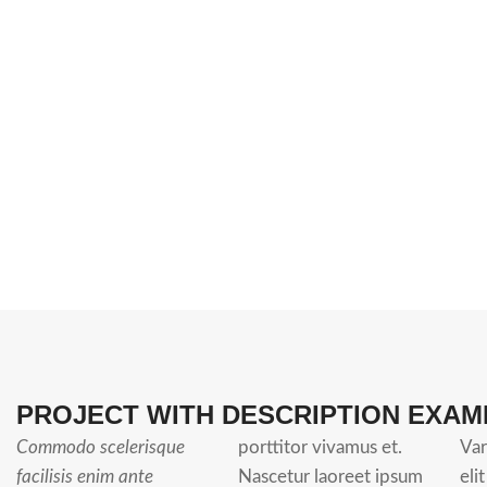
PROJECT WITH DESCRIPTION EXAM
Commodo scelerisque
porttitor vivamus et.
Var
facilisis enim ante
Nascetur laoreet ipsum
eli