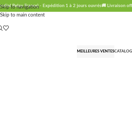
ial Relay France) - Expédition 1 à 2 jours ouvrés
🚚 Livraison offe
Skip to navigation
Skip to main content
MEILLEURES VENTES
CATALO