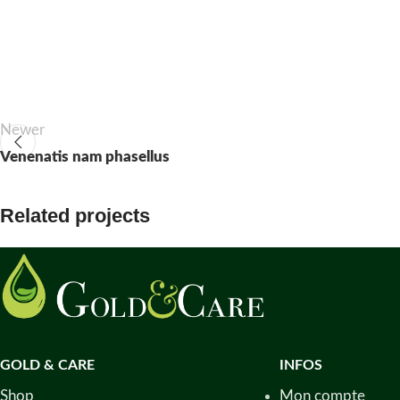
Newer
Venenatis nam phasellus
Related projects
Kitchen
Suspendisse quam at vestibulum
GOLD & CARE
INFOS
Shop
Mon compte