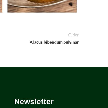
Older
A lacus bibendum pulvinar
Newsletter