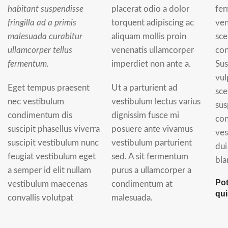
habitant suspendisse
placerat odio a dolor
fer
fringilla ad a primis
torquent adipiscing ac
ven
malesuada curabitur
aliquam mollis proin
sce
ullamcorper tellus
venenatis ullamcorper
con
fermentum.
imperdiet non ante a.
Sus
vul
Eget tempus praesent
Ut a parturient ad
sce
nec vestibulum
vestibulum lectus varius
sus
condimentum dis
dignissim fusce mi
co
suscipit phasellus viverra
posuere ante vivamus
ves
suscipit vestibulum nunc
vestibulum parturient
dui
feugiat vestibulum eget
sed. A sit fermentum
bla
a semper id elit nullam
purus a ullamcorper a
Pot
vestibulum maecenas
condimentum at
qu
convallis volutpat
malesuada.