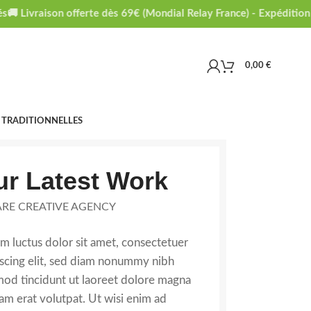
🚚 Livraison offerte dès 69€ (Mondial Relay France) - Expédition 1 
0,00
€
 TRADITIONNELLES
r Latest Work
RE CREATIVE AGENCY
m luctus dolor sit amet, consectetuer
iscing elit, sed diam nonummy nibh
mod tincidunt ut laoreet dolore magna
am erat volutpat. Ut wisi enim ad