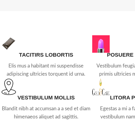
TACITIRS LOBORTIS
POSUERE
Elis mus a habitant mi suspendisse
Vestibulum feugia
adipiscing ultricies torquent id urna.
primis ultricies 
VESTIBULUM MOLLIS
LITORA 
Blandit nibh at accumsan a a sed et diam
Egestas a mi a 
himenaeos aliquet ad sagittis.
vestibulum nam 