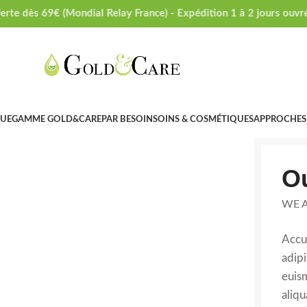
rte dès 69€ (Mondial Relay France) - Expédition 1 à 2 jours ouvrés
GUE
GAMME GOLD&CARE
PAR BESOIN
SOINS & COSMÉTIQUES
APPROCHES
Ou
WE A
Accu
adip
euis
aliqu