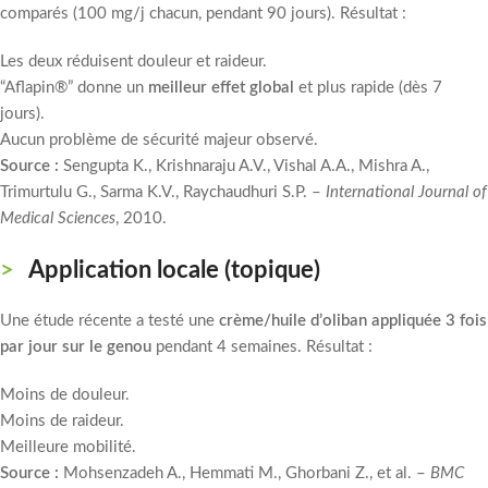
comparés (100 mg/j chacun, pendant 90 jours). Résultat :
Les deux réduisent douleur et raideur.
“Aflapin®” donne un
meilleur effet global
et plus rapide (dès 7
jours).
Aucun problème de sécurité majeur observé.
Source :
Sengupta K., Krishnaraju A.V., Vishal A.A., Mishra A.,
Trimurtulu G., Sarma K.V., Raychaudhuri S.P. –
International Journal of
Medical Sciences
, 2010.
Application locale (topique)
Une étude récente a testé une
crème/huile d’oliban appliquée 3 fois
par jour sur le genou
pendant 4 semaines. Résultat :
Moins de douleur.
Moins de raideur.
Meilleure mobilité.
Source :
Mohsenzadeh A., Hemmati M., Ghorbani Z., et al. –
BMC