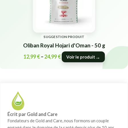
SUGGESTION PRODUIT
Oliban Royal Hojari d'Oman - 50 g
12,99
€
–
24,99
€
→
Voir le produit
Écrit par Gold and Care
Fondateurs de Gold and Care, nous formons un couple
engagé dans le domaine de la santé depuis plus de 10 ans.