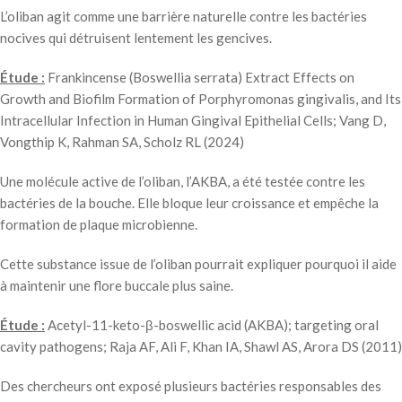
L’oliban agit comme une barrière naturelle contre les bactéries
nocives qui détruisent lentement les gencives.
Étude :
Frankincense (Boswellia serrata) Extract Effects on
Growth and Biofilm Formation of Porphyromonas gingivalis, and Its
Intracellular Infection in Human Gingival Epithelial Cells; Vang D,
Vongthip K, Rahman SA, Scholz RL (2024)
Une molécule active de l’oliban, l’AKBA, a été testée contre les
bactéries de la bouche. Elle bloque leur croissance et empêche la
formation de plaque microbienne.
Cette substance issue de l’oliban pourrait expliquer pourquoi il aide
à maintenir une flore buccale plus saine.
Étude :
Acetyl-11-keto-β-boswellic acid (AKBA); targeting oral
cavity pathogens; Raja AF, Ali F, Khan IA, Shawl AS, Arora DS (2011)
Des chercheurs ont exposé plusieurs bactéries responsables des