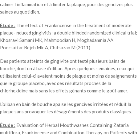
calmer l’inflammation et à limiter la plaque, pour des gencives plus
saines au quotidien.
Étude :
The effect of Frankincense in the treatment of moderate
plaque-induced gingivitis: a double blinded randomized clinical trial;
Khosravi Samani MK, Mahmoodian H, Moghadamnia AA,
Poorsattar Bejeh Mir A, Chitsazan M (2011)
Des patients atteints de gingivite ont testé plusieurs bains de
bouche, dont un à base d’oliban. Après quelques semaines, ceux qui
utilisaient celui-ci avaient moins de plaque et moins de saignements
que le groupe placebo, avec des résultats proches de la
chlorhexidine mais sans les effets gênants comme le goût amer.
L’oliban en bain de bouche apaise les gencives irritées et réduit la
plaque sans provoquer les désagréments des produits classiques.
Étude :
Evaluation of Herbal Mouthwashes Containing Zataria
multiflora, Frankincense and Combination Therapy on Patients with