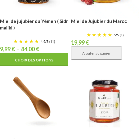
Miel de jujubier du Yémen ( Sidr
Miel de Jujubier du Maroc
maliki )
5
/
5
(1)
4.9
/
5
(11)
19,99
€
9,99
€
84,00
€
–
Ajouter au panier
CHOIX DES OPTIONS