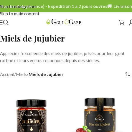
ondial Relay France) - Expédition 1 à 2 jours ouvrés
🚚 Livraison
Skip to navigation
Skip to main content
Miels de Jujubier
Appréciez l’excellence des miels de jujubier, prisés pour leur goût
raffiné et leurs vertus reconnues depuis des siècles.
Accueil
/
Miels
/
Miels de Jujubier