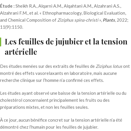
Étude :
Sheikh R.A., Alqarni A.M., Alqahtani A.M., Alzahrani A.S.,
Alzahrani F.M., et al. « Ethnopharmacology, Biological Evaluation,
and Chemical Composition of
Ziziphus spina-christi
»,
Plants
, 2022;
11(9):1150.
Les feuilles de jujubier et la tension
artérielle
Des études menées sur des extraits de feuilles de
Ziziphus lotus
ont
montré des effets vasorelaxants en laboratoire, mais aucune
recherche clinique sur l’homme n’a confirmé ces effets.
Les études ayant observé une baisse de la tension artérielle ou du
cholestérol concernaient principalement les fruits ou des
préparations mixtes, et non les feuilles seules.
À ce jour, aucun bénéfice concret sur la tension artérielle n’a été
démontré chez l’humain pour les feuilles de jujubier.