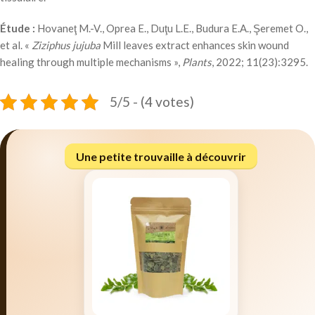
Étude :
Hovaneţ M.-V., Oprea E., Duţu L.E., Budura E.A., Şeremet O.,
et al. «
Ziziphus jujuba
Mill leaves extract enhances skin wound
healing through multiple mechanisms »,
Plants
, 2022; 11(23):3295.
5/5 - (4 votes)
Une petite trouvaille à découvrir