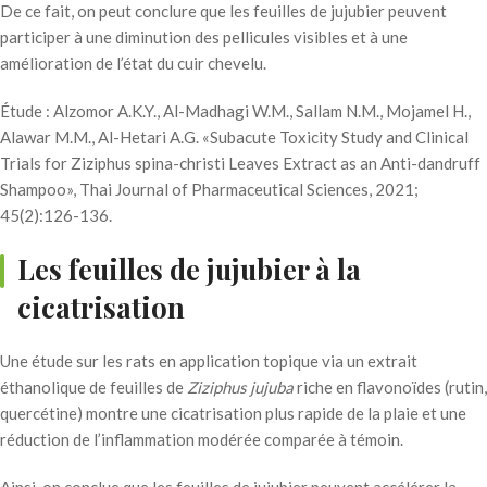
De ce fait, on peut conclure que les feuilles de jujubier peuvent
participer à une diminution des pellicules visibles et à une
amélioration de l’état du cuir chevelu.
Étude : Alzomor A.K.Y., Al-Madhagi W.M., Sallam N.M., Mojamel H.,
Alawar M.M., Al-Hetari A.G. «Subacute Toxicity Study and Clinical
Trials for Ziziphus spina-christi Leaves Extract as an Anti-dandruff
Shampoo», Thai Journal of Pharmaceutical Sciences, 2021;
45(2):126-136.
Les feuilles de jujubier à la
cicatrisation
Une étude sur les rats en application topique via un extrait
éthanolique de feuilles de
Ziziphus jujuba
riche en flavonoïdes (rutin,
quercétine) montre une cicatrisation plus rapide de la plaie et une
réduction de l’inflammation modérée comparée à témoin.