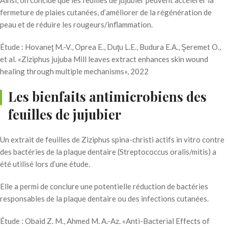
Ainsi, on conclue que les feuilles de jujubier peuvent accélérer la
fermeture de plaies cutanées, d’améliorer de la régénération de
peau et de réduire les rougeurs/inflammation.
Étude : Hovaneţ M.-V., Oprea E., Duţu L.E., Budura E.A., Şeremet O.,
et al. «Ziziphus jujuba Mill leaves extract enhances skin wound
healing through multiple mechanisms», 2022
Les bienfaits antimicrobiens des
feuilles de jujubier
Un extrait de feuilles de Ziziphus spina-christi actifs in vitro contre
des bactéries de la plaque dentaire (Streptococcus oralis/mitis) a
été utilisé lors d’une étude.
Elle a permi de conclure une potentielle réduction de bactéries
responsables de la plaque dentaire ou des infections cutanées.
Étude : Obaid Z. M., Ahmed M. A.-Az. «Anti-Bacterial Effects of