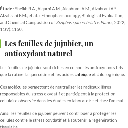
Étude :
Sheikh R.A., Alqarni A.M., Alqahtani A.M., Alzahrani A.S.,
Alzahrani F.M., et al. « Ethnopharmacology, Biological Evaluation,
and Chemical Composition of
Ziziphus spina-christi
»,
Plants
, 2022;
11(9):1150.
Les feuilles de jujubier, un
antioxydant naturel
Les feuilles de jujubier sont riches en composés antioxydants tels
que la rutine, la quercétine et les acides
caféique
et chlorogénique.
Ces molécules permettent de neutraliser les radicaux libres
responsables du stress oxydatif et participent à la protection
cellulaire observée dans les études en laboratoire et chez l’animal.
Ainsi, les feuilles de jujubier peuvent contribuer à protéger les
cellules contre le stress oxydatif et à soutenir la régénération
tissulaire.