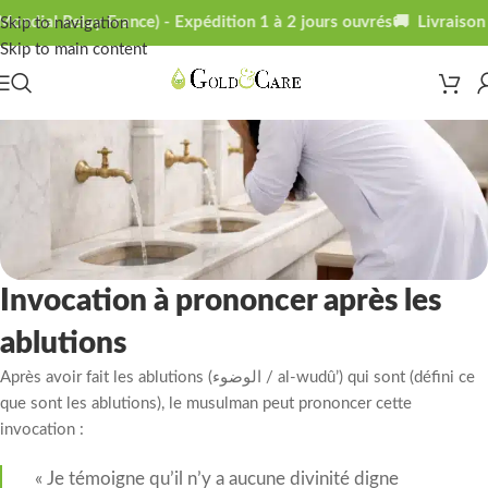
ondial Relay France) - Expédition 1 à 2 jours ouvrés
🚚 Livraison o
Skip to navigation
Skip to main content
Invocation à prononcer après les
ablutions
Après avoir fait les ablutions (الوضوء / al-wudû’) qui sont (défini ce
que sont les ablutions), le musulman peut prononcer cette
invocation :
« Je témoigne qu’il n’y a aucune divinité digne