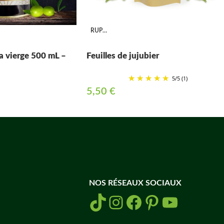
RUPTURE
ra vierge 500 mL –
Feuilles de jujubier
5
/
5
(1)
5,50
€
NOS RÉSEAUX SOCIAUX