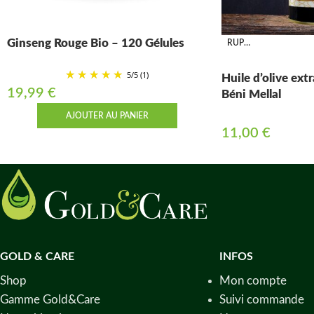
Ginseng Rouge Bio – 120 Gélules
RUPTURE
5
/
5
(1)
Huile d’olive ext
19,99
€
Béni Mellal
AJOUTER AU PANIER
11,00
€
GOLD & CARE
INFOS
Shop
Mon compte
Gamme Gold&Care
Suivi commande