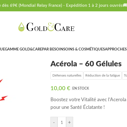
dès 69€ (Mondial Relay France) - Expédition 1 à 2 jours ouvrés
🚚 L
GUE
GAMME GOLD&CARE
PAR BESOIN
SOINS & COSMÉTIQUES
APPROCHES
Acérola – 60 Gélules
Défenses naturelles
Réduction de la fatigue
To
10,00
€
EN STOCK
Boostez votre Vitalité avec l’Acerola
pour une Santé Éclatante !
-
+