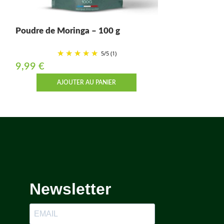
Poudre de Moringa – 100 g
5
/
5
(1)
9,99
€
AJOUTER AU PANIER
Newsletter