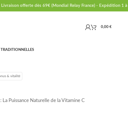
ivraison offerte dès 69€ (Mondial Relay France) - Expédition 1 à 2
0,00
€
 TRADITIONNELLES
nus & vitalité
 : La Puissance Naturelle de la Vitamine C