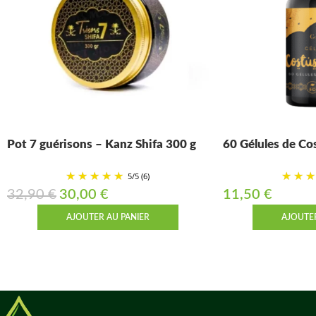
Pot 7 guérisons – Kanz Shifa 300 g
60 Gélules de Co
5
/
5
(6)
32,90
€
30,00
€
11,50
€
AJOUTER AU PANIER
AJOUTER