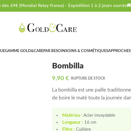
dès 69€ (Mondial Relay France) - Expédition 1 à 2 jours ouvrés
🚚 L
GUE
GAMME GOLD&CARE
PAR BESOIN
SOINS & COSMÉTIQUES
APPROCHES
Bombilla
9,90
€
RUPTURE DE STOCK
La bombilla est une paille traditionnel
de boire le maté toute la journée dan
Matériau :
Acier inoxydable
Longueur :
16 cm
Filtre :
Cuillère