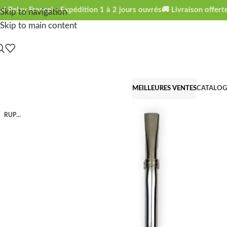
Relay France) - Expédition 1 à 2 jours ouvrés
🚚 Livraison offerte 
Skip to navigation
Skip to main content
MEILLEURES VENTES
CATALO
RUPTURE