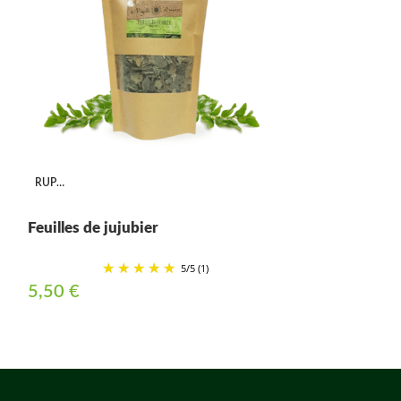
RUPTURE
Feuilles de jujubier
5
/
5
(1)
5,50
€