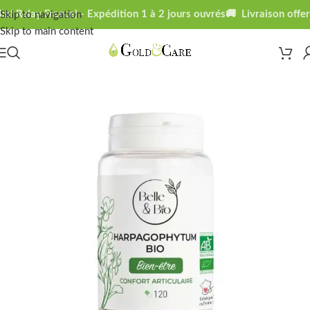
l Relay France) - Expédition 1 à 2 jours ouvrés
🚚 Livraison offert
Skip to navigation
Skip to main content