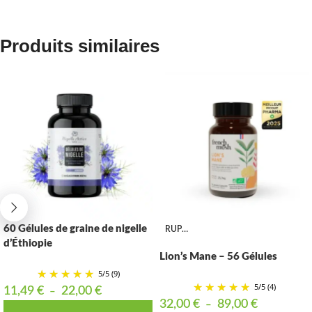
Produits similaires
60 Gélules de graine de nigelle
RUPTURE
d’Éthiopie
Lion’s Mane – 56 Gélules
5
/
5
(9)
5
/
5
(4)
11,49
€
22,00
€
–
32,00
€
89,00
€
–