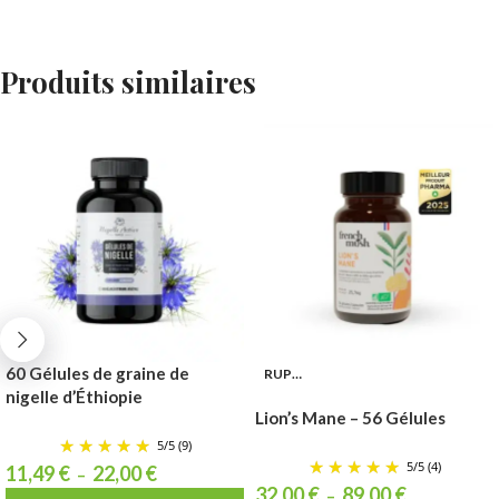
Produits similaires
60 Gélules de graine de
RUPTURE
nigelle d’Éthiopie
Lion’s Mane – 56 Gélules
5
/
5
(9)
5
/
5
(4)
11,49
€
22,00
€
–
32,00
€
89,00
€
–