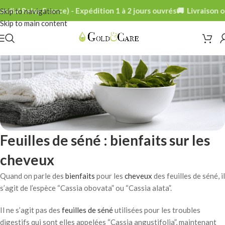
ial Relay France) - Expédition 1 à 2 jours ouvrés
🚚 Livraison off
Skip to navigation
Skip to main content
Feuilles de séné : bienfaits sur les
cheveux
Quand on parle des
bienfaits
pour les
cheveux
des feuilles de séné, il
s’agit de l’espèce “Cassia obovata” ou “Cassia alata”.
Il ne s’agit pas des
feuilles de séné
utilisées pour les troubles
digestifs qui sont elles appelées “Cassia angustifolia”, maintenant