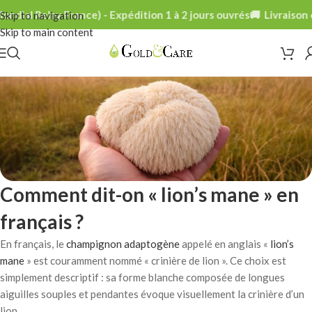
dial Relay France) - Expédition 1 à 2 jours ouvrés
🚚 Livraison o
Skip to navigation
Skip to main content
Comment dit-on « lion’s mane » en
français ?
En français, le
champignon adaptogène
appelé en anglais «
lion’s
mane
» est couramment nommé « crinière de lion ». Ce choix est
simplement descriptif : sa forme blanche composée de longues
aiguilles souples et pendantes évoque visuellement la crinière d’un
lion.