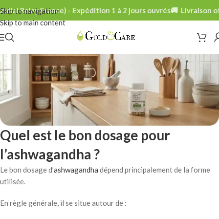
ial Relay France) - Expédition 1 à 2 jours ouvrés
🚚 Livraison off
Skip to navigation
Skip to main content
Quel est le bon dosage pour
l’ashwagandha ?
Le bon dosage d’
ashwagandha
dépend principalement de la forme
utilisée.
En règle générale, il se situe autour de :